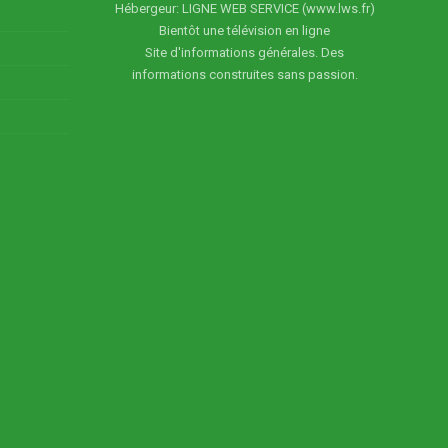
Hébergeur: LIGNE WEB SERVICE (www.lws.fr)
Bientôt une télévision en ligne
Site d'informations générales. Des
informations construites sans passion.
5
6
7
 du 12
Dr Tano Lora Michelle,
Matin bonheur du 13
Matin bonheur du 