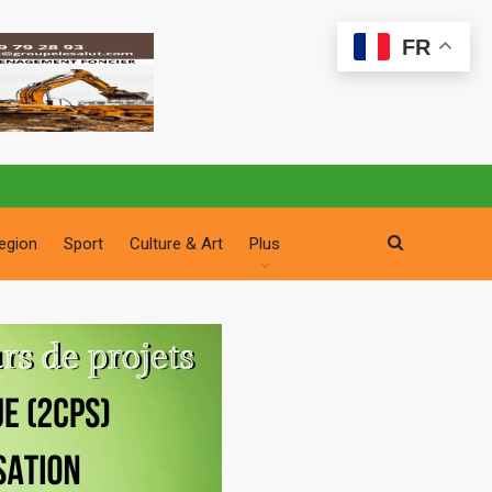
FR
egion
Sport
Culture & Art
Plus