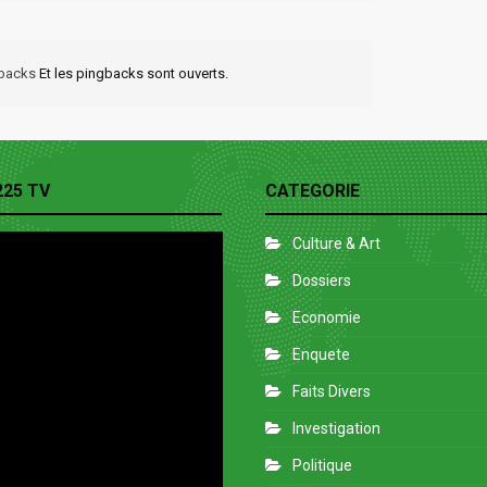
kbacks
Et les pingbacks sont ouverts.
225 TV
CATEGORIE
Culture & Art
Dossiers
Economie
Enquete
Faits Divers
Investigation
Politique