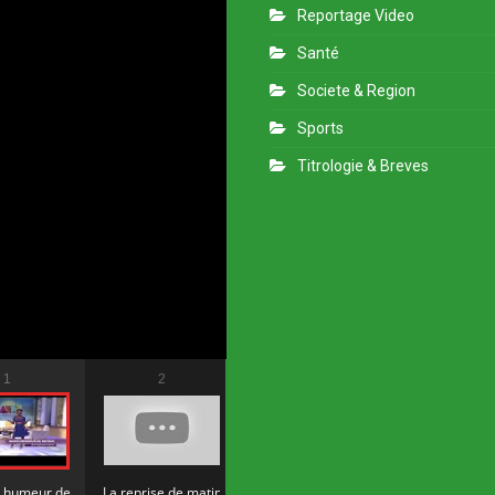
Reportage Video
Santé
Societe & Region
Sports
Titrologie & Breves
1
2
3
4
e humeur de
La reprise de matin
Matin bonheur du 11
Matin bonheur