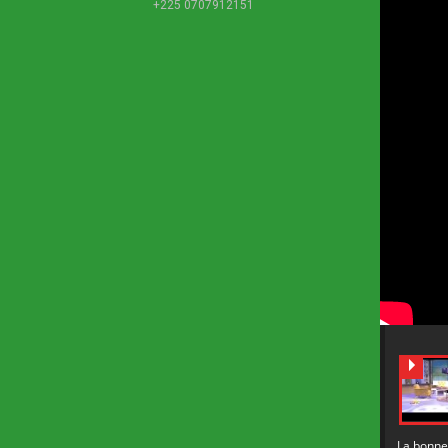
+225 0707912151
La bonn