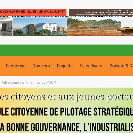
Economie
Dossiers
Enquete
Faits Divers
Societe & R
po: Adversaire de Thiam ou du PDCI?