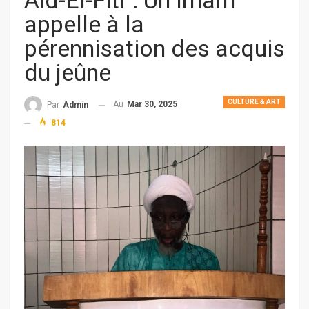
Aïd-El-Fitr : Un Imam
appelle à la
pérennisation des acquis
du jeûne
CULTURE & ART
Au
Mar 30, 2025
Par
Admin
814