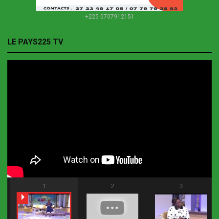
+225 0707912151
LE PAYS225 TV
1
2
3