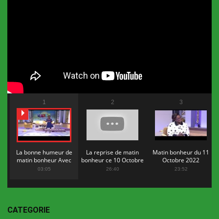
1
2
3
La bonne humeur de
La reprise de matin
Matin bonheur du 11
matin bonheur Avec
bonheur ce 10 Octobre
Octobre 2022
Flopy Mendosa
2022
03:05
26:40
23:52
CATEGORIE