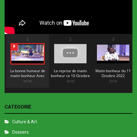
1
2
3
La bonne humeur de
La reprise de matin
Matin bonheur du 11
matin bonheur Avec
bonheur ce 10 Octobre
Octobre 2022
Flopy Mendosa
2022
03:05
26:40
23:52
CATEGORIE
Culture & Art
Dossiers