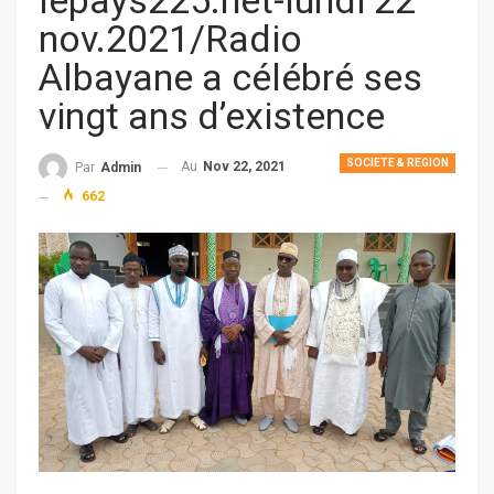
lepays225.net-lundi 22
nov.2021/Radio
Albayane a célébré ses
vingt ans d’existence
SOCIETE & REGION
Au
Nov 22, 2021
Par
Admin
662