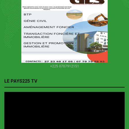
+225 0707912151
LE PAYS225 TV