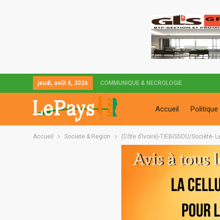
jeudi, août 6, 2026
COMMUNIQUE & NECROLOGIE
Accueil
Politique
Accueil
Societe & Region
(Côte d’Ivoire)-TIEBISSOU/Société- 