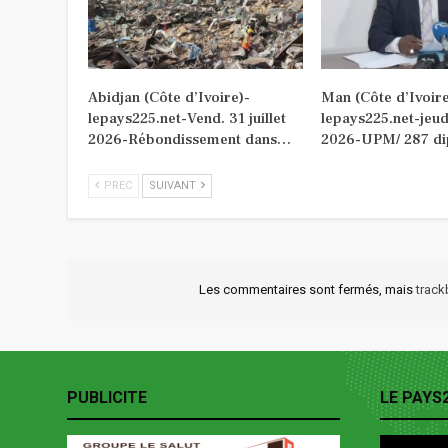
Abidjan (Côte d’Ivoire)-
Man (Côte d’Ivoire
lepays225.net-Vend. 31 juillet
lepays225.net-jeudi
2026-Rébondissement dans…
2026-UPM/ 287 di
PREC
SUIVANT
Les commentaires sont fermés, mais
trac
PUBLICITE
LE PAYS