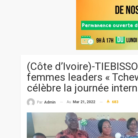
(Côte d’Ivoire)-TIEBISS
femmes leaders « Tchew
célèbre la journée inte
Au
Mar 21, 2022
683
Par
Admin