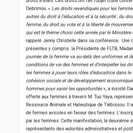
droits à elles. Ces droits ont fait l’objet d’une conf
Debrimou. «
Les droits revendiqués pour les femmes s
autres du droit à l’éducation et à la sécurité ; du dr
femme; du droit au vote et à la liberté de mouvement
qui est le thème choisi cette année par le Ministère
rappelé Jenny Christelle dans sa conférence. Une
présentes y compris la Présidente de FLTB, Madam
journée de la femme va au-delà des uniformes et des d
conditions de vie des femmes et d’interpeller les dir
les femmes à jouer leurs rôles d’éducatrice dans le f
cohésion sociale et de développement économique 
hommes pour saisir les opportunités
», a insisté D
offerte aux femmes à travers M. Tuo Yaya, représen
Ressource Animale et Halieutique de Tiébissou. Il a
de fermes avicoles en faveur des femmes. L’inscripti
par les femmes. Cette manifestation, la deuxième é
représentants des autorités administratives et pol