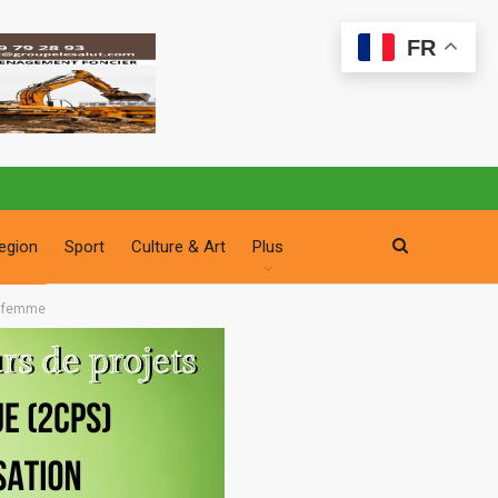
FR
egion
Sport
Culture & Art
Plus
la femme