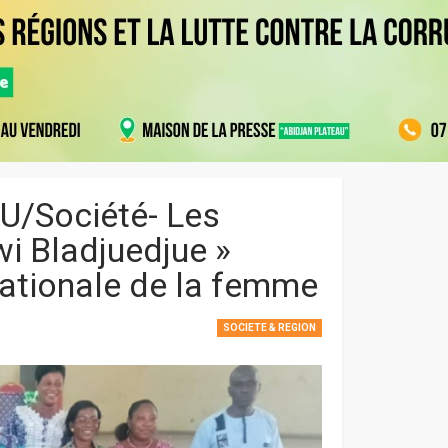
OU/Société- Les
i Bladjuedjue »
rnationale de la femme
SOCIETE & REGION