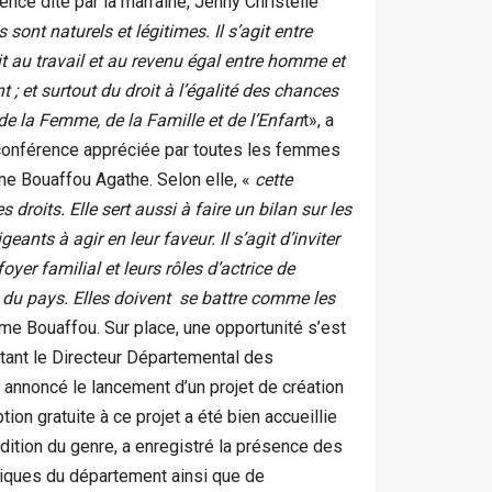
érence dite par la marraine, Jenny Christelle
ont naturels et légitimes. Il s’agit entre
oit au travail et au revenu égal entre homme et
 ; et surtout du droit à l’égalité des chances
 de la Femme, de la Famille et de l’Enfan
t», a
 conférence appréciée par toutes les femmes
e Bouaffou Agathe. Selon elle, «
cette
roits. Elle sert aussi à faire un bilan sur les
igeants à agir en leur faveur.
Il s’agit d’inviter
oyer familial et leurs rôles d’actrice de
du pays. Elles doivent se battre comme les
ame Bouaffou. Sur place, une opportunité s’est
tant le Directeur Départemental des
 annoncé le lancement d’un projet de création
on gratuite à ce projet a été bien accueillie
dition du genre, a enregistré la présence des
itiques du département ainsi que de