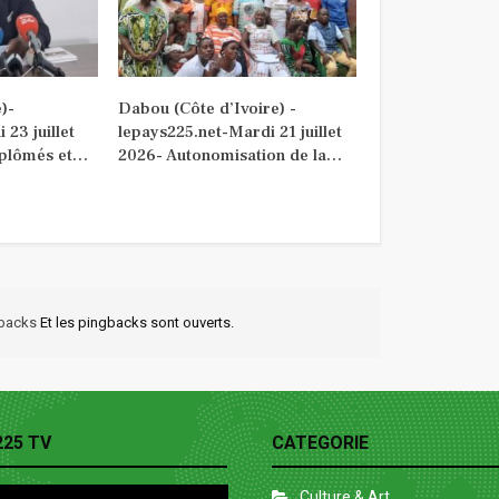
)-
Dabou (Côte d’Ivoire) -
 23 juillet
lepays225.net-Mardi 21 juillet
plômés et…
2026- Autonomisation de la…
kbacks
Et les pingbacks sont ouverts.
225 TV
CATEGORIE
Culture & Art