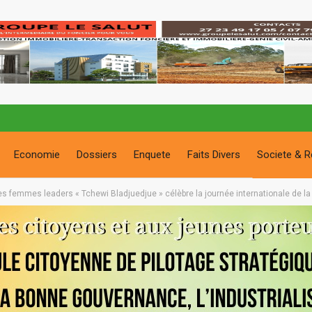
Economie
Dossiers
Enquete
Faits Divers
Societe & R
Les femmes leaders « Tchewi Bladjuedjue » célèbre la journée internationale de 