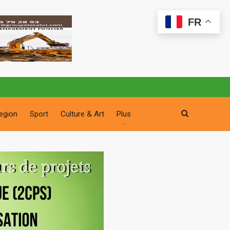
FR
egion
Sport
Culture & Art
Plus