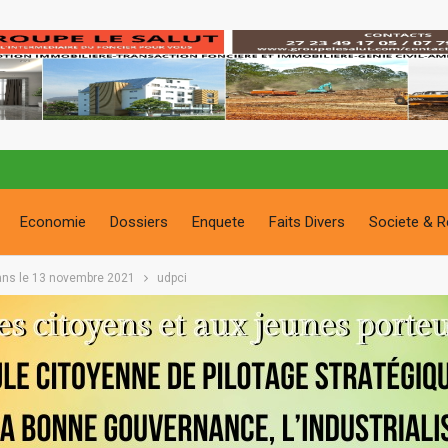
Economie
Dossiers
Enquete
Faits Divers
Societe & R
0 ans le 13 novembre 2021
udpci