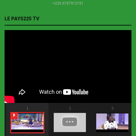
+225 0707912151
LE PAYS225 TV
1
2
3