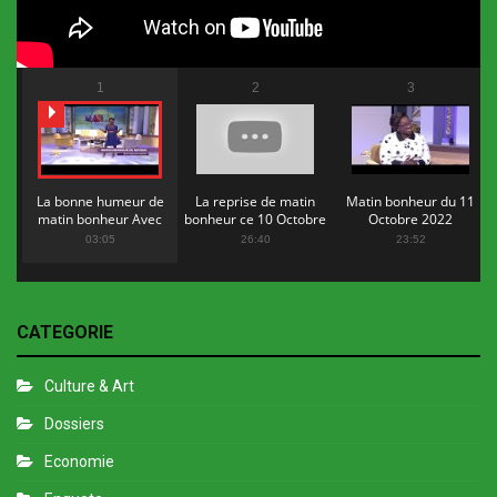
1
2
3
La bonne humeur de
La reprise de matin
Matin bonheur du 11
matin bonheur Avec
bonheur ce 10 Octobre
Octobre 2022
Flopy Mendosa
2022
03:05
26:40
23:52
CATEGORIE
Culture & Art
Dossiers
Economie