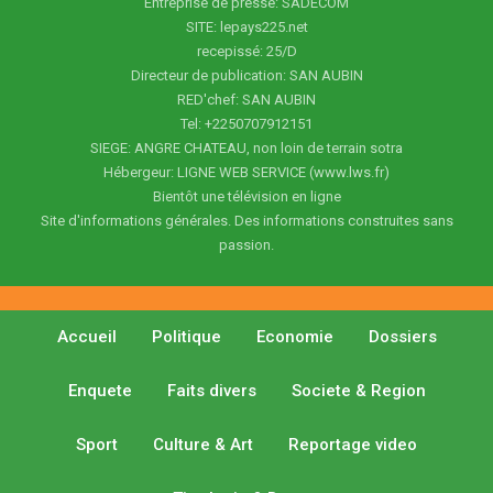
Entreprise de presse: SADECOM
SITE: lepays225.net
recepissé: 25/D
Directeur de publication: SAN AUBIN
RED'chef: SAN AUBIN
Tel: +2250707912151
SIEGE: ANGRE CHATEAU, non loin de terrain sotra
Hébergeur: LIGNE WEB SERVICE (www.lws.fr)
Bientôt une télévision en ligne
Site d'informations générales. Des informations construites sans
passion.
Accueil
Politique
Economie
Dossiers
Enquete
Faits divers
Societe & Region
Sport
Culture & Art
Reportage video