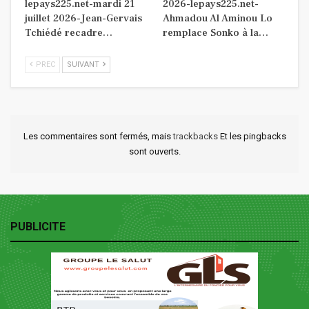
lepays225.net-mardi 21
2026-lepays225.net-
juillet 2026-Jean-Gervais
Ahmadou Al Aminou Lo
Tchiédé recadre…
remplace Sonko à la…
PREC
SUIVANT
Les commentaires sont fermés, mais
trackbacks
Et les pingbacks
sont ouverts.
PUBLICITE