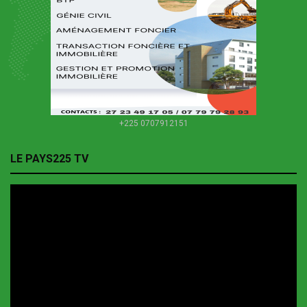
+225 0707912151
LE PAYS225 TV