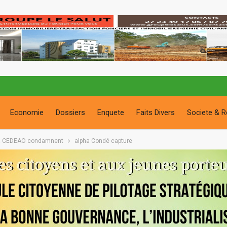
Economie
Dossiers
Enquete
Faits Divers
Societe & R
t la CEDEAO condamnent
alpha Condé capture