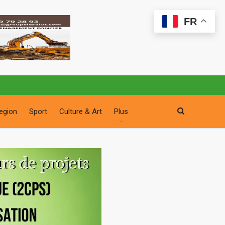
FR
egion
Sport
Culture & Art
Plus