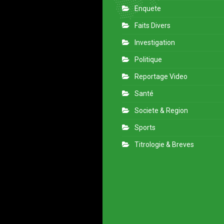
Enquete
Faits Divers
Investigation
Politique
Reportage Video
Santé
Societe & Region
Sports
Titrologie & Breves