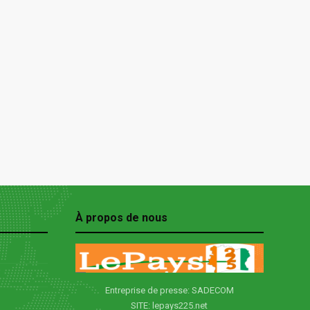
À propos de nous
Entreprise de presse: SADECOM
SITE: lepays225.net