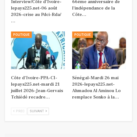
Interview/Côte d’Ivoire-
66ème anniversaire de
lepays225.net-06 août
l’indépendance de la
2026-crise au Pdci-Rda/
Côte…
…
POLITIQUE
POLITIQUE
Côte d’Ivoire-PPA-CI-
Sénégal-Mardi 26 mai
lepays225.net-mardi 21
2026-lepays225.net-
juillet 2026-Jean-Gervais
Ahmadou Al Aminou Lo
Tchiédé recadre…
remplace Sonko à la…
PREC
SUIVANT