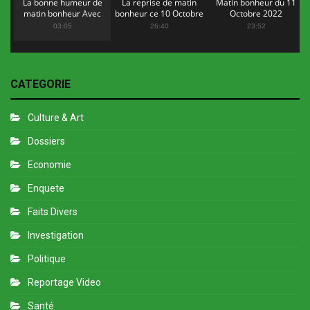
La bonne humeur de
La reprise de matin
Matin bonheur du 11
matin bonheur Avec
bonheur ce 10 Octobre
Octobre 2022
Flopy Mendosa
2022
03:05
26:40
23:52
CATEGORIE
Culture & Art
Dossiers
Economie
Enquete
Faits Divers
Investigation
Politique
Reportage Video
Santé