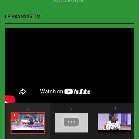
+225 0707912151
LE PAYS225 TV
1
2
3