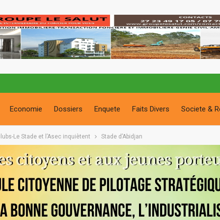
Economie
Dossiers
Enquete
Faits Divers
Societe & R
lubs-Le Stade et l’Asec inquiètent
Stade d’Abidjan