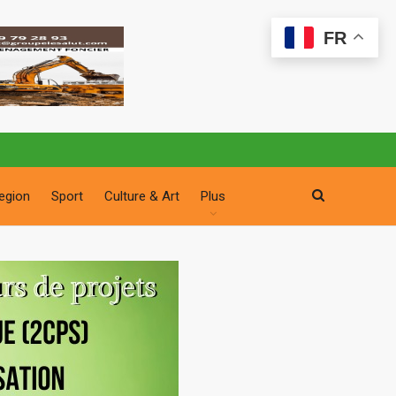
FR
egion
Sport
Culture & Art
Plus