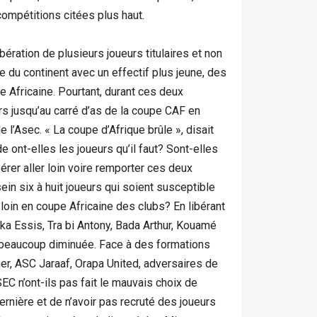
ompétitions citées plus haut.
ération de plusieurs joueurs titulaires et non
e du continent avec un effectif plus jeune, des
e Africaine. Pourtant, durant ces deux
rs jusqu’au carré d’as de la coupe CAF en
 l’Asec. « La coupe d’Afrique brûle », disait
e ont-elles les joueurs qu’il faut? Sont-elles
érer aller loin voire remporter ces deux
ein six à huit joueurs qui soient susceptible
r loin en coupe Africaine des clubs? En libérant
ka Essis, Tra bi Antony, Bada Arthur, Kouamé
t beaucoup diminuée. Face à des formations
ger, ASC Jaraaf, Orapa United, adversaires de
SEC n’ont-ils pas fait le mauvais choix de
dernière et de n’avoir pas recruté des joueurs