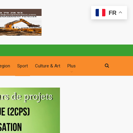
FR
egion
Sport
Culture & Art
Plus