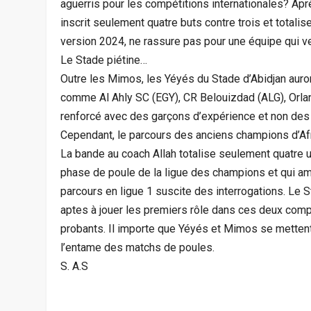
aguerris pour les compétitions internationales? Apr
inscrit seulement quatre buts contre trois et totali
version 2024, ne rassure pas pour une équipe qui veu
Le Stade piétine…
Outre les Mimos, les Yéyés du Stade d’Abidjan auro
comme Al Ahly SC (EGY), CR Belouizdad (ALG), Orlan
renforcé avec des garçons d’expérience et non des 
Cependant, le parcours des anciens champions d’Afr
La bande au coach Allah totalise seulement quatre un
phase de poule de la ligue des champions et qui amb
parcours en ligue 1 suscite des interrogations. Le 
aptes à jouer les premiers rôle dans ces deux comp
probants. Il importe que Yéyés et Mimos se mettent 
l’entame des matchs de poules.
S. A.S