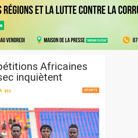
étitions Africaines
sec inquiètent
SPORTS
853