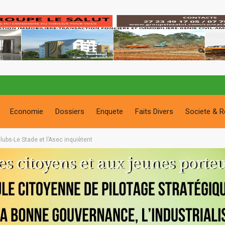
Economie
Dossiers
Enquete
Faits Divers
Societe & R
lubs-Le Stade et l’Asec inquiètent