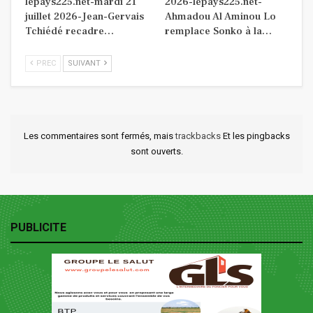
lepays225.net-mardi 21
2026-lepays225.net-
juillet 2026-Jean-Gervais
Ahmadou Al Aminou Lo
Tchiédé recadre…
remplace Sonko à la…
PREC
SUIVANT
Les commentaires sont fermés, mais
trackbacks
Et les pingbacks
sont ouverts.
PUBLICITE