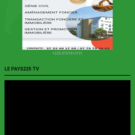
+225 0707912151
LE PAYS225 TV