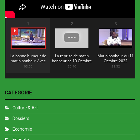
1
2
3
La bonne humeur de
La reprise de matin
Matin bonheur du 11
matin bonheur Avec
bonheur ce 10 Octobre
Octobre 2022
Flopy Mendosa
2022
03:05
26:40
23:52
CATEGORIE
Culture & Art
Dossiers
Economie
Enquete