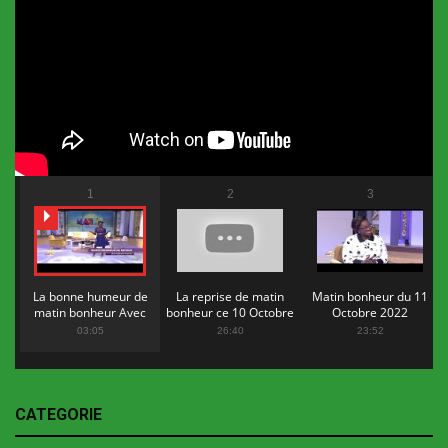
1
2
3
La bonne humeur de
La reprise de matin
Matin bonheur du 11
matin bonheur Avec
bonheur ce 10 Octobre
Octobre 2022
Flopy Mendosa
2022
03:05
26:40
23:52
CATEGORIE