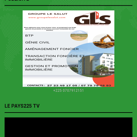
+225 0707912151
LE PAYS225 TV