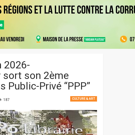
n 2026-
 sort son 2ème
s Public-Privé “PPP”
CULTURE & ART
187