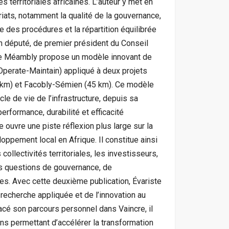
s territoriales africaines. L’auteur y met en
iats, notamment la qualité de la gouvernance,
e des procédures et la répartition équilibrée
n député, de premier président du Conseil
ste Méambly propose un modèle innovant de
perate-Maintain) appliqué à deux projets
41 km) et Facobly-Sémien (45 km). Ce modèle
cle de vie de l’infrastructure, depuis sa
erformance, durabilité et efficacité
ouvre une piste réflexion plus large sur la
oppement local en Afrique. Il constitue ainsi
collectivités territoriales, les investisseurs,
les questions de gouvernance, de
res. Avec cette deuxième publication, Évariste
echerche appliquée et de l’innovation au
acé son parcours personnel dans Vaincre, il
s permettant d’accélérer la transformation