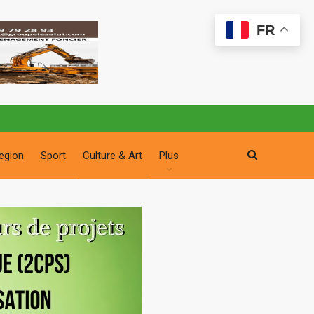
FR
egion
Sport
Culture & Art
Plus