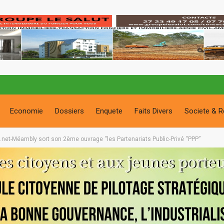
Economie
Dossiers
Enquete
Faits Divers
Societe & R
.net-Méambly sort son 2ème ouvrage “les Partenariats Public-Privé “PPP”