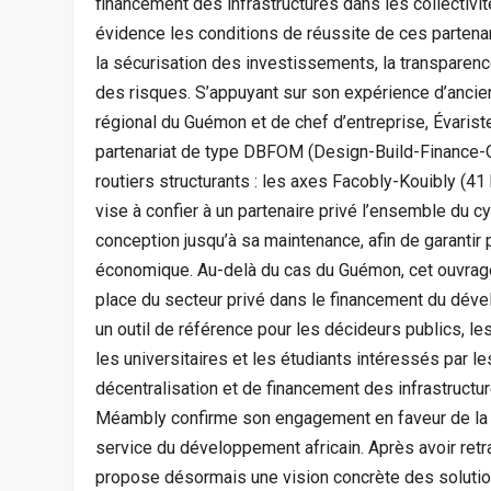
financement des infrastructures dans les collectivité
évidence les conditions de réussite de ces partenar
la sécurisation des investissements, la transparenc
des risques. S’appuyant sur son expérience d’ancie
régional du Guémon et de chef d’entreprise, Évari
partenariat de type DBFOM (Design-Build-Finance-O
routiers structurants : les axes Facobly-Kouibly (
vise à confier à un partenaire privé l’ensemble du cy
conception jusqu’à sa maintenance, afin de garantir p
économique. Au-delà du cas du Guémon, cet ouvrage 
place du secteur privé dans le financement du dével
un outil de référence pour les décideurs publics, les 
les universitaires et les étudiants intéressés par 
décentralisation et de financement des infrastructu
Méambly confirme son engagement en faveur de la r
service du développement africain. Après avoir retr
propose désormais une vision concrète des solution