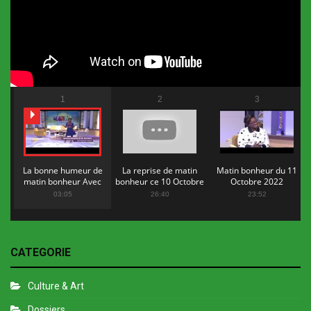
1
2
3
La bonne humeur de
La reprise de matin
Matin bonheur du 11
matin bonheur Avec
bonheur ce 10 Octobre
Octobre 2022
Flopy Mendosa
2022
03:05
26:40
23:52
CATEGORIE
Culture & Art
Dossiers