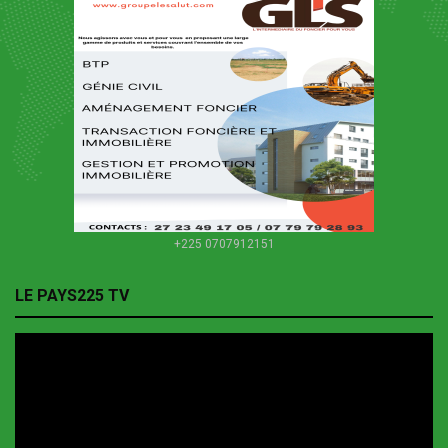
+225 0707912151
LE PAYS225 TV