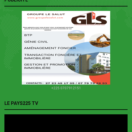
+225 0707912151
LE PAYS225 TV