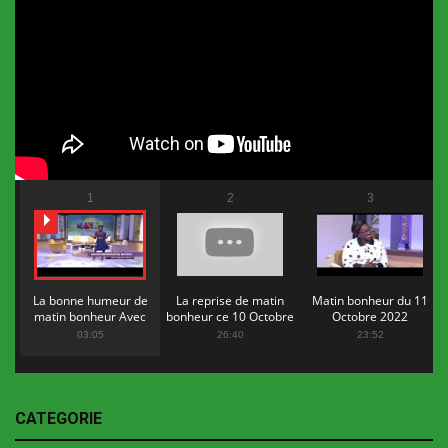
1
2
3
La bonne humeur de
La reprise de matin
Matin bonheur du 11
matin bonheur Avec
bonheur ce 10 Octobre
Octobre 2022
Flopy Mendosa
2022
03:05
26:40
23:52
CATEGORIE