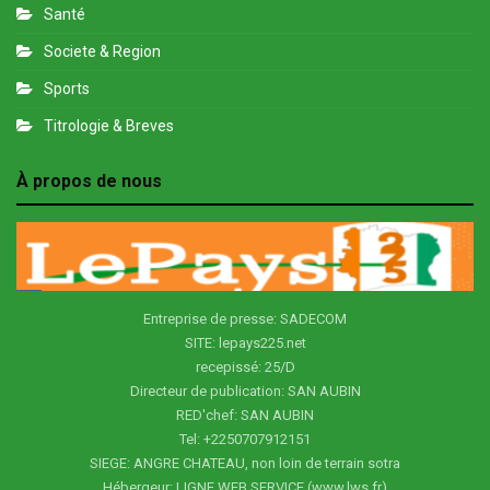
Santé
Societe & Region
Sports
Titrologie & Breves
À propos de nous
Entreprise de presse: SADECOM
SITE: lepays225.net
recepissé: 25/D
Directeur de publication: SAN AUBIN
RED'chef: SAN AUBIN
Tel: +2250707912151
SIEGE: ANGRE CHATEAU, non loin de terrain sotra
Hébergeur: LIGNE WEB SERVICE (www.lws.fr)