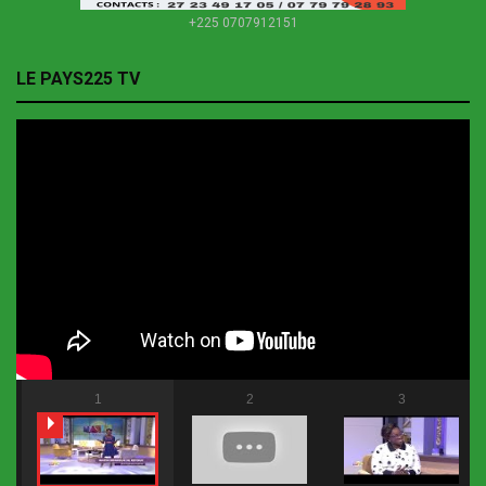
+225 0707912151
LE PAYS225 TV
1
2
3