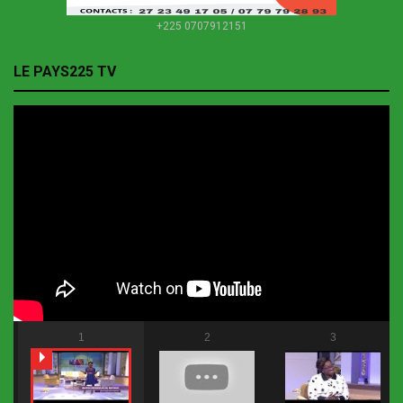
+225 0707912151
LE PAYS225 TV
1
2
3