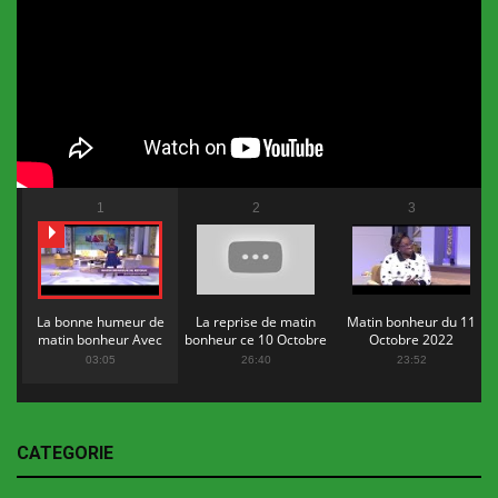
1
2
3
La bonne humeur de
La reprise de matin
Matin bonheur du 11
matin bonheur Avec
bonheur ce 10 Octobre
Octobre 2022
Flopy Mendosa
2022
03:05
26:40
23:52
CATEGORIE