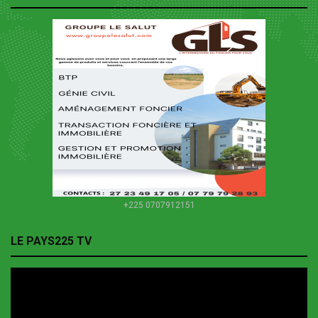
+225 0707912151
LE PAYS225 TV