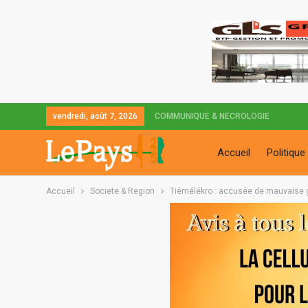
vendredi, août 7, 2026
COMMUNIQUE & NECROLOGIE
Accueil
Politique
Accueil
Societe & Region
Tiémélékro : accusée de mauvaise g