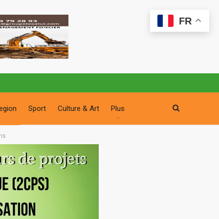
FR
egion
Sport
Culture & Art
Plus
ons