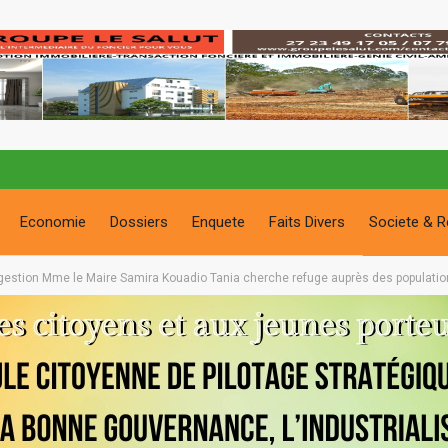
Economie
Dossiers
Enquete
Faits Divers
Societe & R
estion Mme le Maire Samira Kouadio Tania cherche refuge auprès des populati