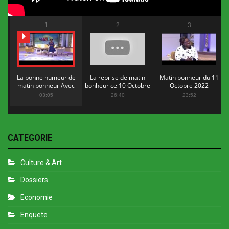
1
2
3
La bonne humeur de
La reprise de matin
Matin bonheur du 11
matin bonheur Avec
bonheur ce 10 Octobre
Octobre 2022
Flopy Mendosa
2022
03:05
26:40
23:52
CATEGORIE
Culture & Art
Dossiers
Economie
Enquete