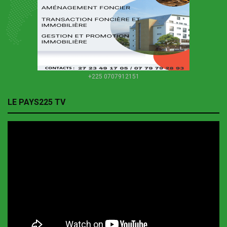
+225 0707912151
LE PAYS225 TV