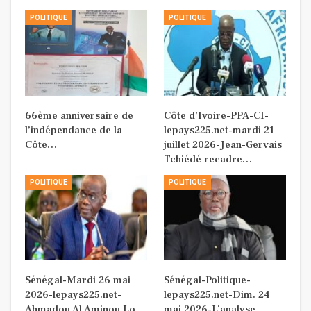
POLITIQUE
POLITIQUE
66ème anniversaire de
Côte d’Ivoire-PPA-CI-
l’indépendance de la
lepays225.net-mardi 21
Côte…
juillet 2026-Jean-Gervais
Tchiédé recadre…
POLITIQUE
POLITIQUE
Sénégal-Mardi 26 mai
Sénégal-Politique-
2026-lepays225.net-
lepays225.net-Dim. 24
Ahmadou Al Aminou Lo
mai 2026-L’analyse