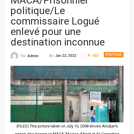
MACA/Prisonnier
politique/Le
commissaire Logué
enlevé pour une
destination inconnue
POLITIQUE
Au
Jan 22, 2022
653
Par
Admin
(FILES) This picture taken on July 10, 2008 shows Abidjan's
prison also known as MACA 'Maison d'Arret et de Correction