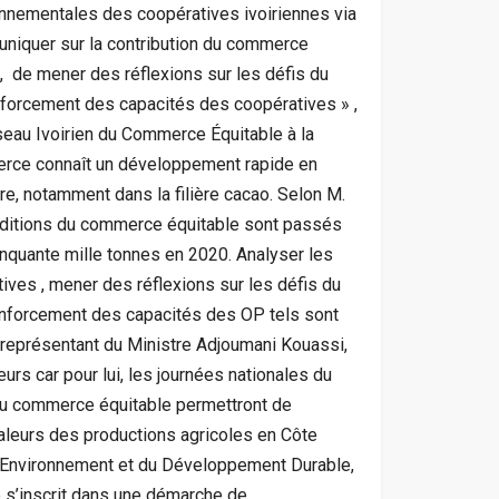
nnementales des coopératives ivoiriennes via
uniquer sur la contribution du commerce
 de mener des réflexions sur les défis du
nforcement des capacités des coopératives » ,
seau Ivoirien du Commerce Équitable à la
merce connaît un développement rapide en
ire, notamment dans la filière cacao. Selon M.
nditions du commerce équitable sont passés
inquante mille tonnes en 2020. Analyser les
ves , mener des réflexions sur les défis du
renforcement des capacités des OP tels sont
e représentant du Ministre Adjoumani Kouassi,
teurs car pour lui, les journées nationales du
du commerce équitable permettront de
valeurs des productions agricoles en Côte
 l’Environnement et du Développement Durable,
 s’inscrit dans une démarche de