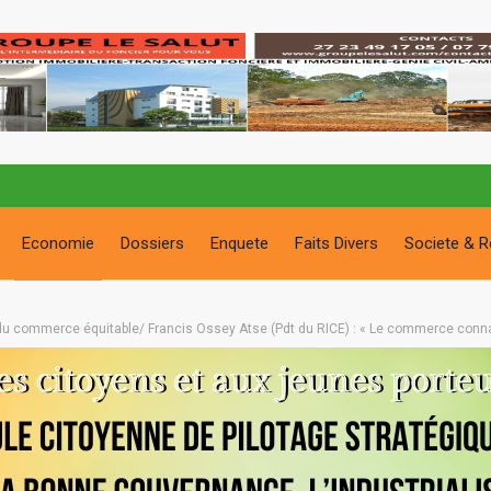
Economie
Dossiers
Enquete
Faits Divers
Societe & R
du commerce équitable/ Francis Ossey Atse (Pdt du RICE) : « Le commerce connaî