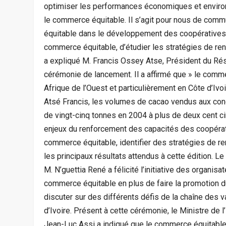
optimiser les performances économiques et enviro
le commerce équitable. Il s’agit pour nous de comm
équitable dans le développement des coopératives,
commerce équitable, d’étudier les stratégies de re
a expliqué M. Francis Ossey Atse, Président du Ré
cérémonie de lancement. Il a affirmé que » le com
Afrique de l’Ouest et particulièrement en Côte d’Ivo
Atsé Francis, les volumes de cacao vendus aux co
de vingt-cinq tonnes en 2004 à plus de deux cent c
enjeux du renforcement des capacités des coopérati
commerce équitable, identifier des stratégies de 
les principaux résultats attendus à cette édition. L
M. N’guettia René a félicité l’initiative des organisa
commerce équitable en plus de faire la promotion 
discuter sur des différents défis de la chaîne des 
d’Ivoire. Présent à cette cérémonie, le Ministre de
Jean-Luc Assi a indiqué que le commerce équitable