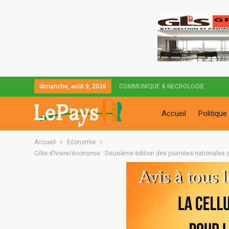
dimanche, août 9, 2026
COMMUNIQUE & NECROLOGIE
Accueil
Politique
Accueil
Economie
Côte d’Ivoire/économie : Deuxième édition des journées nationales 