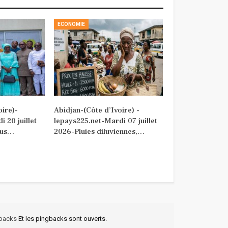
ECONOMIE
oire)-
Abidjan-(Côte d’Ivoire) -
 20 juillet
lepays225.net-Mardi 07 juillet
lus…
2026-Pluies diluviennes,…
kbacks
Et les pingbacks sont ouverts.