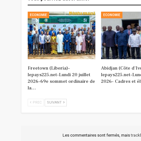
ECONOMIE
ECONOMIE
Freetown (Liberia)-
Abidjan (Côte d’Iv
lepays225.net-Lundi 20 juillet
lepays225.net-Lundi
2026-69e sommet ordinaire de
2026- Cadres et é
la…
PREC
SUIVANT
Les commentaires sont fermés, mais
trac