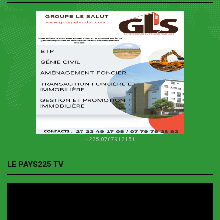
+225 0707912151
LE PAYS225 TV