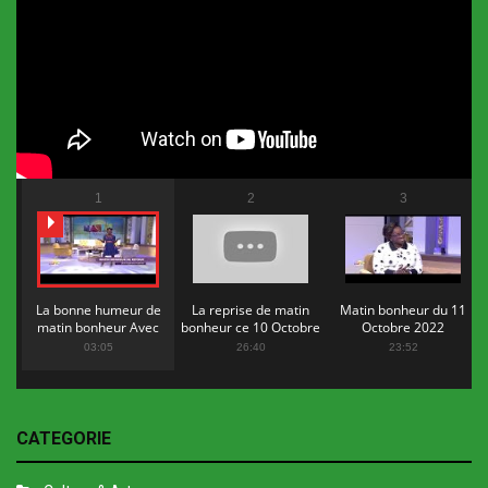
1
2
3
La bonne humeur de
La reprise de matin
Matin bonheur du 11
matin bonheur Avec
bonheur ce 10 Octobre
Octobre 2022
Flopy Mendosa
2022
03:05
26:40
23:52
CATEGORIE