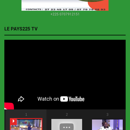
+225 0707912151
LE PAYS225 TV
1
2
3