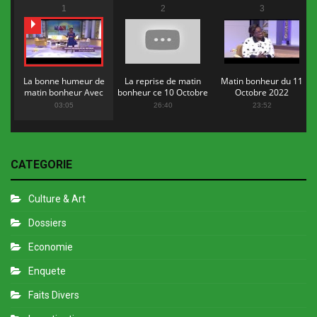
1
2
3
La bonne humeur de
La reprise de matin
Matin bonheur du 11
matin bonheur Avec
bonheur ce 10 Octobre
Octobre 2022
Flopy Mendosa
2022
03:05
26:40
23:52
CATEGORIE
Culture & Art
Dossiers
Economie
Enquete
Faits Divers