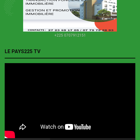
+225 0707912151
LE PAYS225 TV