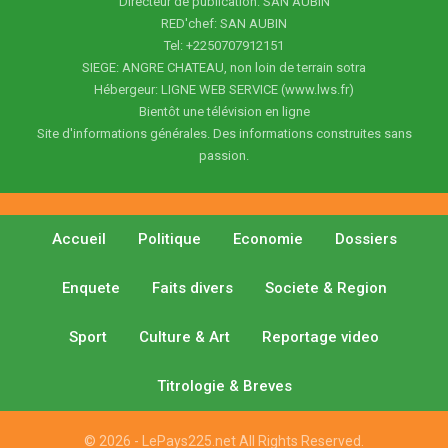
Directeur de publication: SAN AUBIN
RED'chef: SAN AUBIN
Tel: +2250707912151
SIEGE: ANGRE CHATEAU, non loin de terrain sotra
Hébergeur: LIGNE WEB SERVICE (www.lws.fr)
Bientôt une télévision en ligne
Site d'informations générales. Des informations construites sans
passion.
Accueil
Politique
Economie
Dossiers
Enquete
Faits divers
Societe & Region
Sport
Culture & Art
Reportage video
Titrologie & Breves
© 2026 - LePays225.net All Rights Reserved.