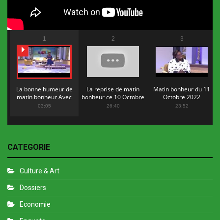
1
2
3
La bonne humeur de
La reprise de matin
Matin bonheur du 11
matin bonheur Avec
bonheur ce 10 Octobre
Octobre 2022
Flopy Mendosa
2022
03:05
26:40
23:52
CATEGORIE
Culture & Art
Dossiers
Economie