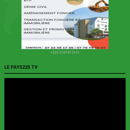
+225 0707912151
LE PAYS225 TV