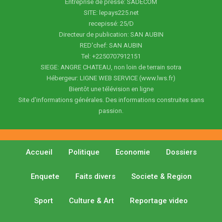
Entreprise de presse: SADECOM
SITE: lepays225.net
recepissé: 25/D
Directeur de publication: SAN AUBIN
RED'chef: SAN AUBIN
Tel: +2250707912151
SIEGE: ANGRE CHATEAU, non loin de terrain sotra
Hébergeur: LIGNE WEB SERVICE (www.lws.fr)
Bientôt une télévision en ligne
Site d'informations générales. Des informations construites sans
passion.
Accueil
Politique
Economie
Dossiers
Enquete
Faits divers
Societe & Region
Sport
Culture & Art
Reportage video