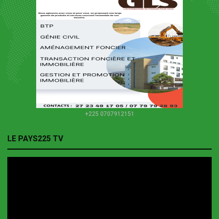
+225 0707912151
LE PAYS225 TV