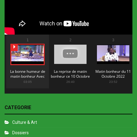
1
2
3
La bonne humeur de
La reprise de matin
Matin bonheur du 11
matin bonheur Avec
bonheur ce 10 Octobre
Octobre 2022
Flopy Mendosa
2022
03:05
26:40
23:52
CATEGORIE
Culture & Art
Dossiers