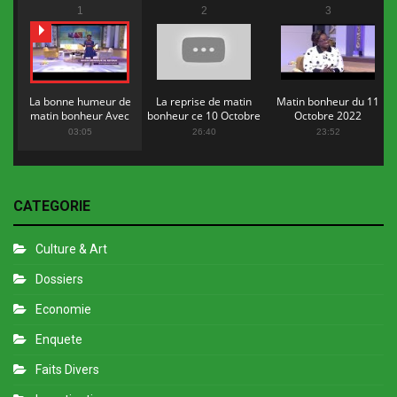
1
2
3
La bonne humeur de
La reprise de matin
Matin bonheur du 11
matin bonheur Avec
bonheur ce 10 Octobre
Octobre 2022
Flopy Mendosa
2022
03:05
26:40
23:52
CATEGORIE
Culture & Art
Dossiers
Economie
Enquete
Faits Divers