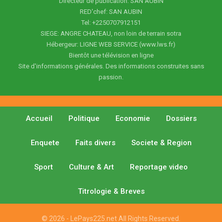
Directeur de publication: SAN AUBIN
RED'chef: SAN AUBIN
Tel: +2250707912151
SIEGE: ANGRE CHATEAU, non loin de terrain sotra
Hébergeur: LIGNE WEB SERVICE (www.lws.fr)
Bientôt une télévision en ligne
Site d'informations générales. Des informations construites sans
passion.
Accueil
Politique
Economie
Dossiers
Enquete
Faits divers
Societe & Region
Sport
Culture & Art
Reportage video
Titrologie & Breves
© 2026 - LePays225.net All Rights Reserved.