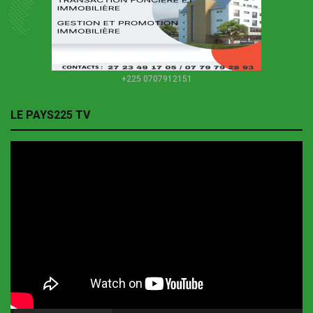
+225 0707912151
LE PAYS225 TV