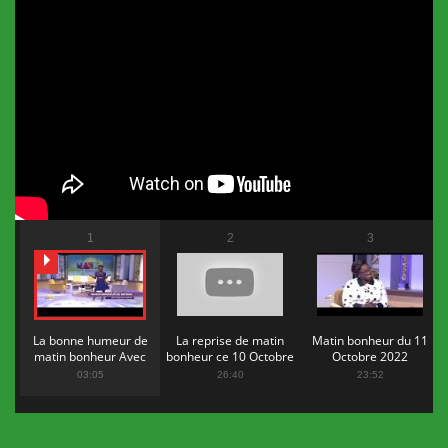
1
2
3
La bonne humeur de
La reprise de matin
Matin bonheur du 11
matin bonheur Avec
bonheur ce 10 Octobre
Octobre 2022
Flopy Mendosa
2022
03:05
26:40
23:52