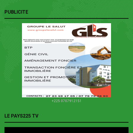
PUBLICITE
+225 0707912151
LE PAYS225 TV