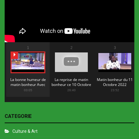
1
2
3
La bonne humeur de
La reprise de matin
Matin bonheur du 11
matin bonheur Avec
bonheur ce 10 Octobre
Octobre 2022
Flopy Mendosa
2022
03:05
26:40
23:52
CATEGORIE
Culture & Art