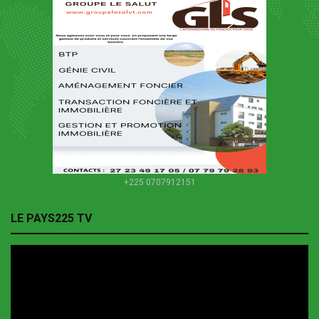
+225 0707912151
LE PAYS225 TV