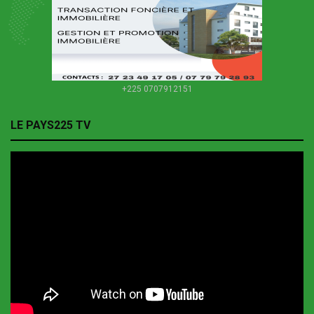
+225 0707912151
LE PAYS225 TV