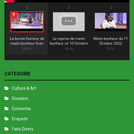
1
2
3
La bonne humeur de
La reprise de matin
Matin bonheur du 11
matin bonheur Avec
bonheur ce 10 Octobre
Octobre 2022
Flopy Mendosa
2022
03:05
26:40
23:52
CATEGORIE
Culture & Art
Dossiers
Economie
Enquete
Faits Divers