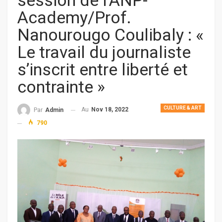
session de l’ANP-
Academy/Prof.
Nanourougo Coulibaly : «
Le travail du journaliste
s’inscrit entre liberté et
contrainte »
CULTURE & ART
Au
Nov 18, 2022
Par
Admin
790