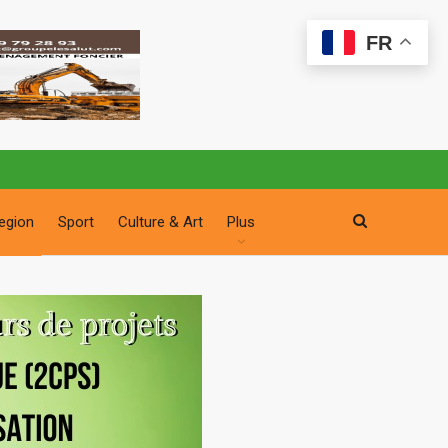
FR
egion
Sport
Culture & Art
Plus