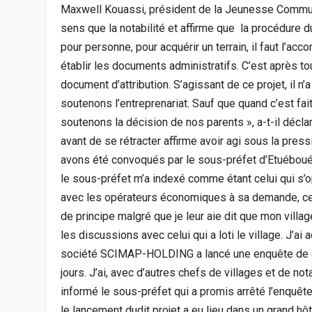
Maxwell Kouassi, président de la Jeunesse Commu
sens que la notabilité et affirme que la procédure d
pour personne, pour acquérir un terrain, il faut l’acco
établir les documents administratifs. C’est après tou
document d’attribution. S’agissant de ce projet, il n
soutenons l’entreprenariat. Sauf que quand c’est fai
soutenons la décision de nos parents », a-t-il décla
avant de se rétracter affirme avoir agi sous la pre
avons été convoqués par le sous-préfet d’Etuéboué p
le sous-préfet m’a indexé comme étant celui qui 
avec les opérateurs économiques à sa demande, c
de principe malgré que je leur aie dit que mon villag
les discussions avec celui qui a loti le village. J’ai
société SCIMAP-HOLDING a lancé une enquête de
jours. J’ai, avec d’autres chefs de villages et de n
informé le sous-préfet qui a promis arrêté l’enquêt
le lancement dudit projet a eu lieu dans un grand hô