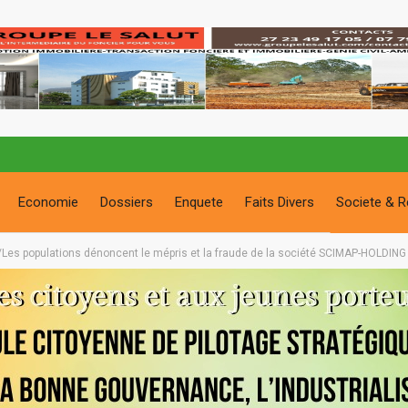
Economie
Dossiers
Enquete
Faits Divers
Societe & R
ie/Les populations dénoncent le mépris et la fraude de la société SCIMAP-HOLDING