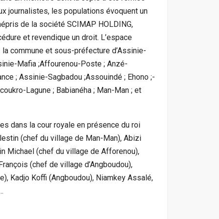
ux journalistes, les populations évoquent un
épris de la société SCIMAP HOLDING,
cédure et revendique un droit. L’espace
ans la commune et sous-préfecture d’Assinie-
ssinie-Mafia ;Affourenou-Poste ; Anzé-
nce ; Assinie-Sagbadou ;Assouindé ; Ehono ;-
acoukro-Lagune ; Babianéha ; Man-Man ; et
es dans la cour royale en présence du roi
tin (chef du village de Man-Man), Abizi
n Michael (chef du village de Afforenou),
François (chef de village d’Angboudou),
e), Kadjo Koffi (Angboudou), Niamkey Assalé,
….