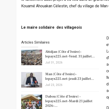
Kouamé Ahouakan Célestin, chef du village de Man
Le maire solidaire des villageois
D
Articles Similaires
e
L
Abidjan (Côte d’Ivoire)-
lepays225.net-Vend. 31 juillet…
d
Juil 31, 2026
s
c
Man (Côte d’Ivoire)-
M
lepays225.net-jeudi 23 juillet…
d
Juil 23, 2026
s
Dabou (Côte d’Ivoire) -
o
lepays225.net-Mardi 21 juillet
2026-…
D