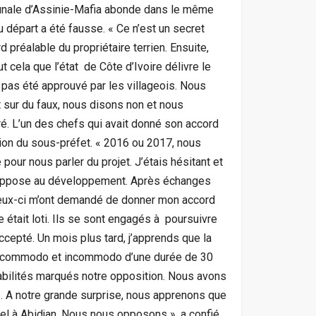
nale d’Assinie-Mafia abonde dans le même
u départ a été fausse. « Ce n’est un secret
rd préalable du propriétaire terrien. Ensuite,
t cela que l’état de Côte d’Ivoire délivre le
’a pas été approuvé par les villageois. Nous
t sur du faux, nous disons non et nous
ré. L’un des chefs qui avait donné son accord
ssion du sous-préfet. « 2016 ou 2017, nous
our nous parler du projet. J’étais hésitant et
s’oppose au développement. Après échanges
eux-ci m’ont demandé de donner mon accord
e était loti. Ils se sont engagés à poursuivre
 accepté. Un mois plus tard, j’apprends que la
 commodo et incommodo d’une durée de 30
otabilités marqués notre opposition. Nous avons
e. A notre grande surprise, nous apprenons que
tel à Abidjan. Nous nous opposons », a confié