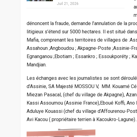
Juil 21, 2026
a
m
dénoncent la fraude, demande l’annulation de la pro
litigieux s’étend sur 5000 hectares. Il est situé d
Mafia, comprenant les territoires de villages de :A
Assahoun ;Angboudou ; Akpagne-Poste ;Assinie-Fra
Egnanganou ;Ebotiam ; Essankro ; Essoukporéty ; K
Mandjian.
Les échanges avec les journalistes se sont déroulé
d’Assinie, SA Majesté MOSSOU V, MM. Kouamé Céles
Miezan Pasacal, (chef du village de Akpagne), Azani
Kassi Assoumou (Assinie France),Eboué Koffi, Ano 
Aduluye Kouassi (chef du village d’Affourenou-Post
Avi Kacou ( propriétaire terrien à Kacoukro-Lagune)