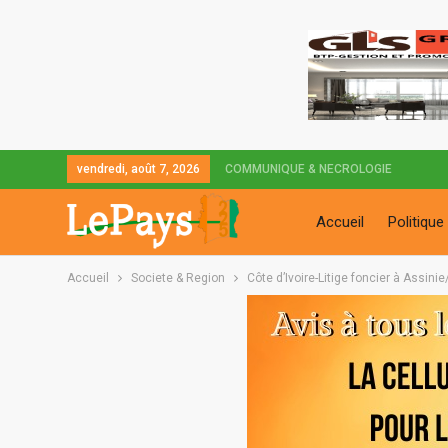
vendredi, août 7, 2026
COMMUNIQUE & NECROLOGIE
Accueil
Politique
Accueil
Societe & Region
Côte d’Ivoire-Litige foncier à Assin