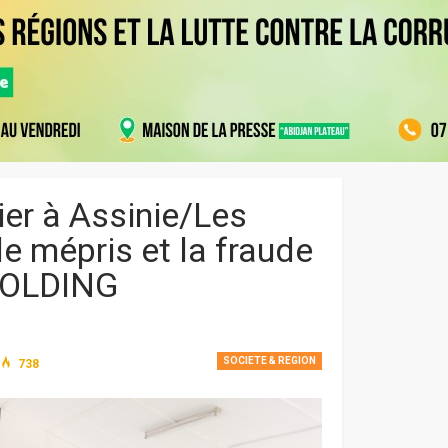
cier à Assinie/Les
e mépris et la fraude
HOLDING
SOCIETE & REGION
738