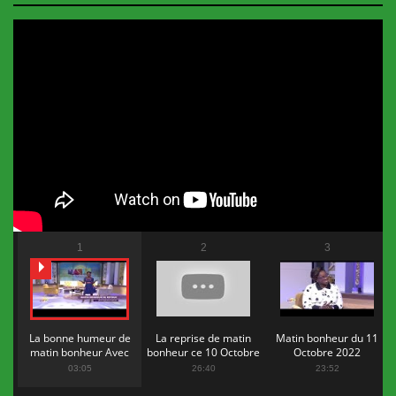
1
2
3
La bonne humeur de
La reprise de matin
Matin bonheur du 11
matin bonheur Avec
bonheur ce 10 Octobre
Octobre 2022
Flopy Mendosa
2022
03:05
26:40
23:52