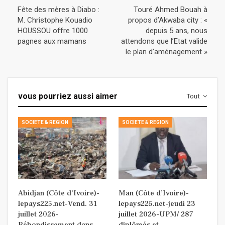
Fête des mères à Diabo :
Touré Ahmed Bouah à
M. Christophe Kouadio
propos d’Akwaba city : «
HOUSSOU offre 1000
depuis 5 ans, nous
pagnes aux mamans
attendons que l’Etat valide
le plan d’aménagement »
vous pourriez aussi aimer
Tout
SOCIETE & REGION
SOCIETE & REGION
Abidjan (Côte d’Ivoire)-
Man (Côte d’Ivoire)-
lepays225.net-Vend. 31
lepays225.net-jeudi 23
juillet 2026-
juillet 2026-UPM/ 287
Rébondissement dans…
diplômés et…