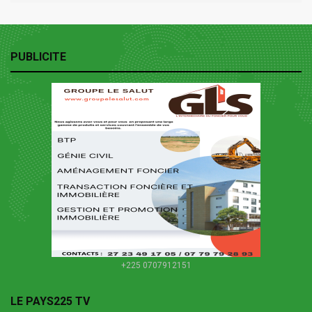
PUBLICITE
+225 0707912151
LE PAYS225 TV