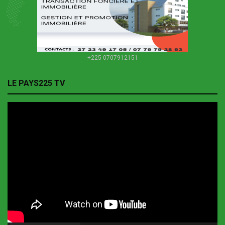
+225 0707912151
LE PAYS225 TV