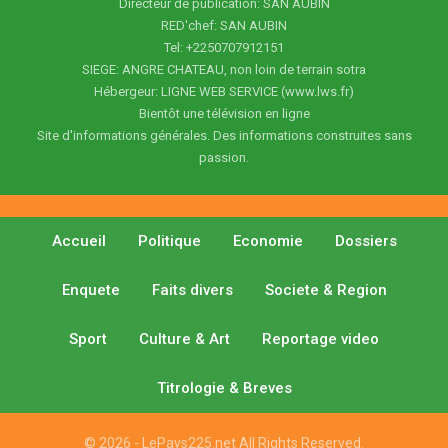
Directeur de publication: SAN AUBIN
RED'chef: SAN AUBIN
Tel: +2250707912151
SIEGE: ANGRE CHATEAU, non loin de terrain sotra
Hébergeur: LIGNE WEB SERVICE (www.lws.fr)
Bientôt une télévision en ligne
Site d'informations générales. Des informations construites sans
passion.
Accueil
Politique
Economie
Dossiers
Enquete
Faits divers
Societe & Region
Sport
Culture & Art
Reportage video
Titrologie & Breves
© 2026 - LePays225.net All Rights Reserved.