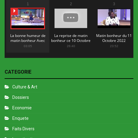
1
2
3
La bonne humeur de
La reprise de matin
Matin bonheur du 11
matin bonheur Avec
bonheur ce 10 Octobre
Octobre 2022
Flopy Mendosa
2022
03:05
26:40
23:52
CATEGORIE
Culture & Art
Dossiers
Economie
Enquete
Faits Divers