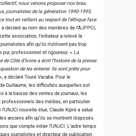
ollectif, nous venons proposer nos bras,
ous, journalistes de la génération 1990-1995,
 tout en veillant au respect de l’éthique face
, a déclaré au nom des membres de l’AJPPCI,
tte association, l’initiateur a relevé la
rnalistes afin qu’ils n’utilisent pas trop
me pur, professionnel et rigoureux. «
La
de Côte d’Ivoire a écrit l’histoire de la presse
 question de les enterrer. Ils sont prêts pour
», a déclaré Touré Vacaba. Pour le
 Guillaume, les difficultés auxquelles est
es à la baisse des ventes de journaux, les
s professionnels des médias, en particulier
e l’UNJCI nouvelle élue, Claude Kipré a salué
des anciens afin qu’ils se montrent disposés
ions que compte initier l’UNJCI. L’autre temps
ues journalistes et directeur de publication