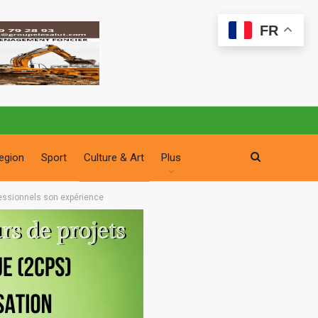
FR
egion
Sport
Culture & Art
Plus
fessionnels son expérience