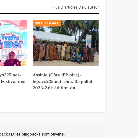
Plus D'articles De L'auteur
CULTURE & ART
ys225.net-
Assinie (Côte d’Ivoire)-
Festival des
lepays225.net-Dim. 05 juillet
2026-36è édition du…
kbacks
Et les pingbacks sont ouverts.