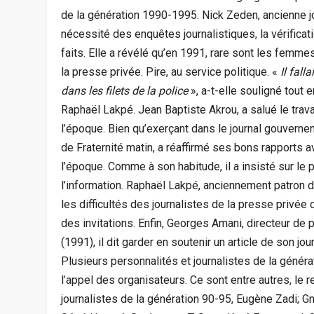
de la génération 1990-1995. Nick Zeden, ancienne jou
nécessité des enquêtes journalistiques, la vérificatio
faits. Elle a révélé qu’en 1991, rare sont les femme
la presse privée. Pire, au service politique. «
Il fall
dans les filets de la police
», a-t-elle souligné tout
Raphaël Lakpé. Jean Baptiste Akrou, a salué le trava
l’époque. Bien qu’exerçant dans le journal gouvernem
de Fraternité matin, a réaffirmé ses bons rapports a
l’époque. Comme à son habitude, il a insisté sur le p
l’information. Raphaël Lakpé, anciennement patron 
les difficultés des journalistes de la presse privée d
des invitations. Enfin, Georges Amani, directeur de
(1991), il dit garder en soutenir un article de son jo
Plusieurs personnalités et journalistes de la géné
l’appel des organisateurs. Ce sont entre autres, le 
journalistes de la génération 90-95, Eugène Zadi; Gn