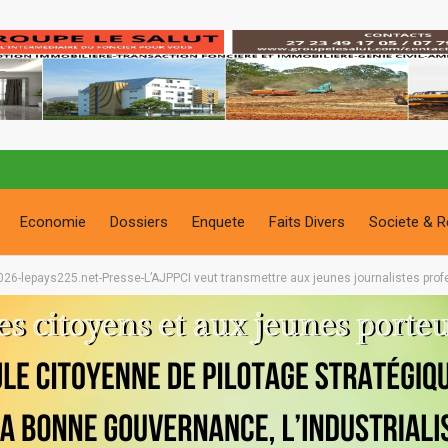
Economie
Dossiers
Enquete
Faits Divers
Societe & R
 2026-lepays225.net-Presse-L’AJPPCI veut transmettre aux jeunes journalistes pro