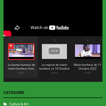
1
2
3
La bonne humeur de
La reprise de matin
Matin bonheur du 11
matin bonheur Avec
bonheur ce 10 Octobre
Octobre 2022
Flopy Mendosa
2022
03:05
26:40
23:52
CATEGORIE
Culture & Art