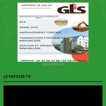
+225 0707912151
LE PAYS225 TV