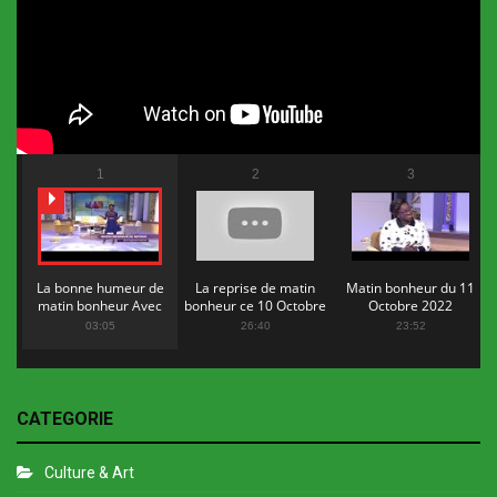
1
2
3
La bonne humeur de
La reprise de matin
Matin bonheur du 11
matin bonheur Avec
bonheur ce 10 Octobre
Octobre 2022
Flopy Mendosa
2022
03:05
26:40
23:52
CATEGORIE
Culture & Art