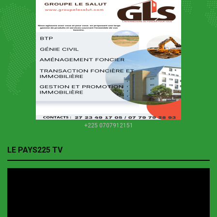
+225 0707912151
LE PAYS225 TV