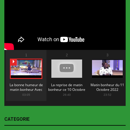
1
2
3
La bonne humeur de
La reprise de matin
Matin bonheur du 11
matin bonheur Avec
bonheur ce 10 Octobre
Octobre 2022
Flopy Mendosa
2022
03:05
26:40
23:52
CATEGORIE