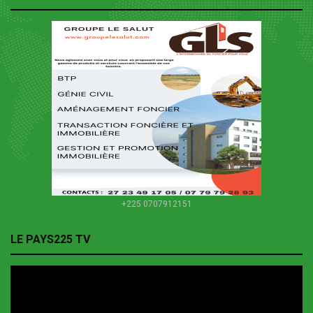
+225 0707912151
LE PAYS225 TV