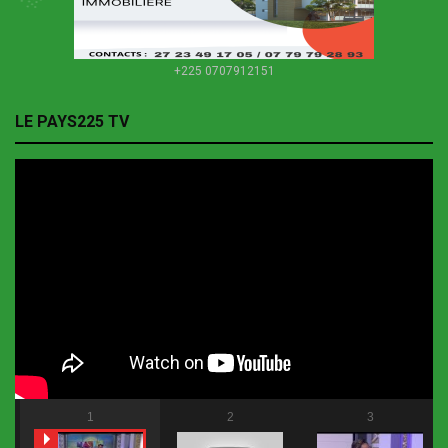
+225 0707912151
LE PAYS225 TV
1
2
3