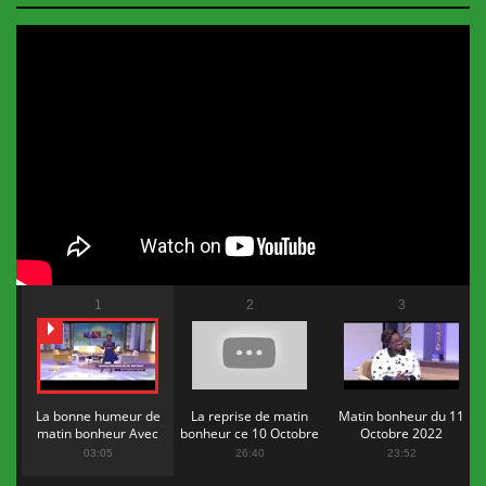
1
2
3
La bonne humeur de
La reprise de matin
Matin bonheur du 11
matin bonheur Avec
bonheur ce 10 Octobre
Octobre 2022
Flopy Mendosa
2022
03:05
26:40
23:52