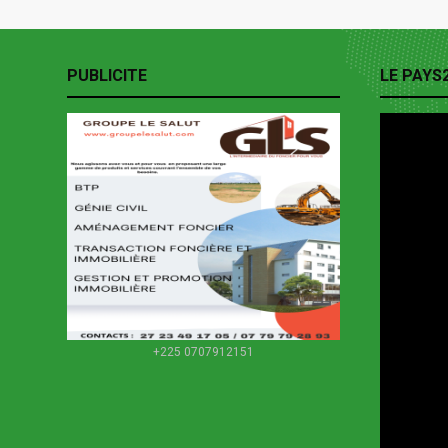
PUBLICITE
LE PAYS
+225 0707912151