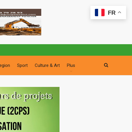
FR
egion
Sport
Culture & Art
Plus