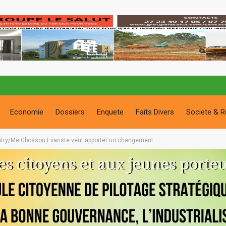
Economie
Dossiers
Enquete
Faits Divers
Societe & R
Guitry/Me Gbossou Evariste veut apporter un changement