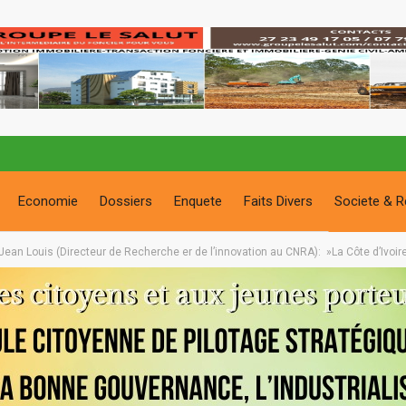
Economie
Dossiers
Enquete
Faits Divers
Societe & R
ean Louis (Directeur de Recherche er de l’innovation au CNRA): »La Côte d’Ivoire 