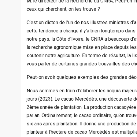
M. le directeur de la Recherche du CNRA, Peut-on in
ceux qui cherchent, on les trouve ?
C’est un dicton de l’un de nos illustres ministres d’
cette tendance a changé il y’a bien longtemps dans n
notre pays, la Côte d’Ivoire, le CNRA a beaucoup d
la recherche agronomique mise en place depuis les a
soutenir notre agriculture. En terme de résultat, la 
vous parler de certaines grandes trouvailles des che
Peut-on avoir quelques exemples des grandes dé
Nous sommes en train d’élaborer les acquis majeur
jours (2023). Le cacao Mercédès, une découverte de
2ème année de plantation. La production cacaoyère p
par an. Ordinairement, le cacao ordinaire, qu’on trouv
six ans après plantation. Il donne une production de
planteur à l’hectare de cacao Mercédès est multiplié