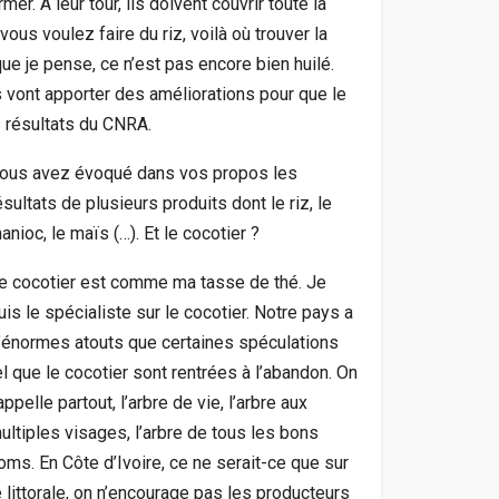
r. A leur tour, ils doivent couvrir toute la
vous voulez faire du riz, voilà où trouver la
que je pense, ce n’est pas encore bien huilé.
 vont apporter des améliorations pour que le
s résultats du CNRA.
ous avez évoqué dans vos propos les
ésultats de plusieurs produits dont le riz, le
anioc, le maïs (…). Et le cocotier ?
e cocotier est comme ma tasse de thé. Je
uis le spécialiste sur le cocotier. Notre pays a
’énormes atouts que certaines spéculations
el que le cocotier sont rentrées à l’abandon. On
’appelle partout, l’arbre de vie, l’arbre aux
ultiples visages, l’arbre de tous les bons
oms. En Côte d’Ivoire, ce ne serait-ce que sur
e littorale, on n’encourage pas les producteurs