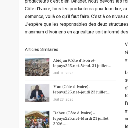
producteurs c’est bien l’Anader. Nous devons les forme
Côte d’Ivoire, tous les producteurs pour leur dire, si 
semence, voilà ce qu’il faut faire. C’est à ce niveau 
J’espère que les responsables des deux structures
maximum d’Ivoiriens en agriculture soit informé de
V
Articles Similaires
r
m
Abidjan (Côte d’Ivoire)-
lepays225.net-Vend. 31 juillet…
L
Juil 31, 2026
s
Man (Côte d’Ivoire)-
d
lepays225.net-jeudi 23 juillet…
t
Juil 23, 2026
l
m
Dabou (Côte d’Ivoire) -
lepays225.net-Mardi 21 juillet
n
2026-…
l