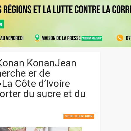
w/Konan KonanJean
herche er de
La Côte d’Ivoire
orter du sucre et du
SOCIETE & REGION