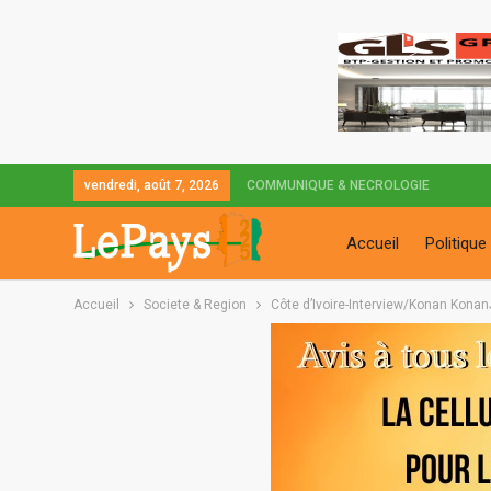
vendredi, août 7, 2026
COMMUNIQUE & NECROLOGIE
Accueil
Politique
Accueil
Societe & Region
Côte d’Ivoire-Interview/Konan KonanJ