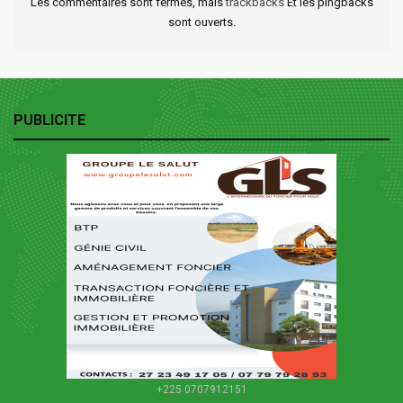
Les commentaires sont fermés, mais
trackbacks
Et les pingbacks
sont ouverts.
PUBLICITE
+225 0707912151