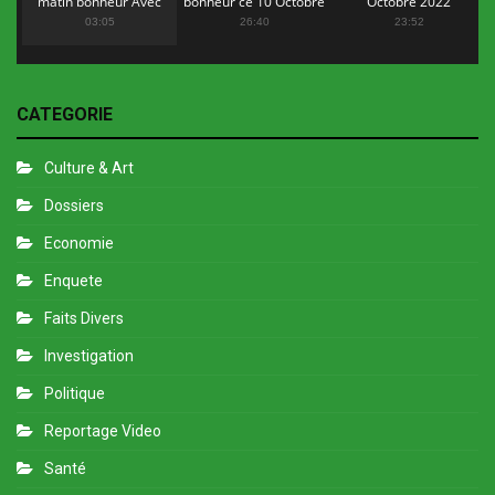
matin bonheur Avec
bonheur ce 10 Octobre
Octobre 2022
Flopy Mendosa
2022
03:05
26:40
23:52
CATEGORIE
Culture & Art
Dossiers
Economie
Enquete
Faits Divers
Investigation
Politique
Reportage Video
Santé