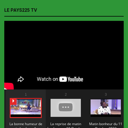
LE PAYS225 TV
1
2
3
La bonne humeur de
La reprise de matin
Matin bonheur du 11