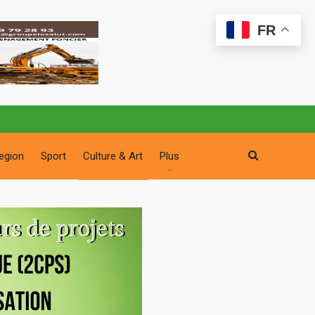
FR
egion
Sport
Culture & Art
Plus