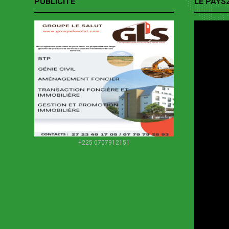
PUBLICITE
LE PAYS
+225 0707912151