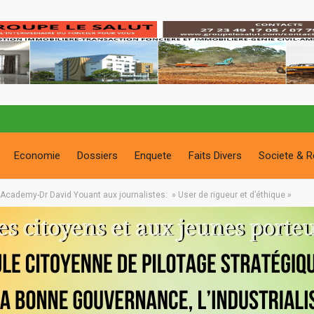
Economie
Dossiers
Enquete
Faits Divers
Societe & R
Academy-Dr David Youant aux journalistes: » User de rigueur et d’éthique »