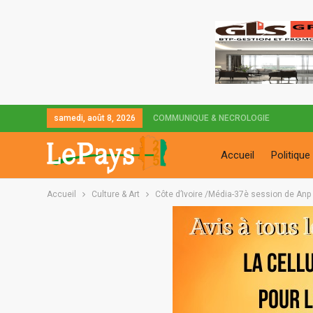
samedi, août 8, 2026
COMMUNIQUE & NECROLOGIE
Accueil
Politique
Accueil
Culture & Art
Côte d’Ivoire /Média-37è session de Anp 