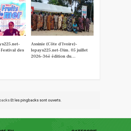
ys225.net-
Assinie (Côte d’Ivoire)-
Festival des
lepays225.net-Dim. 05 juillet
2026-36è édition du…
kbacks
Et les pingbacks sont ouverts.