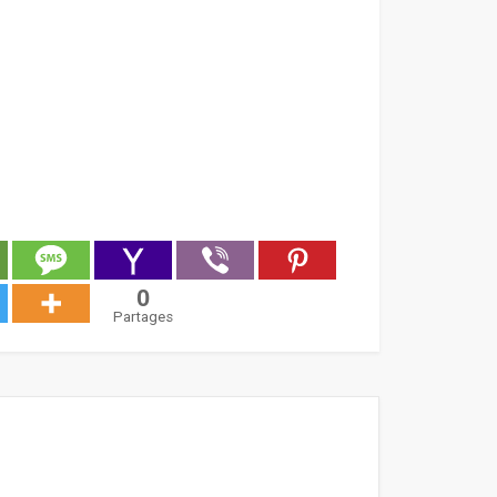
0
Partages