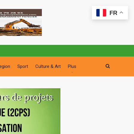
FR
egion
Sport
Culture & Art
Plus