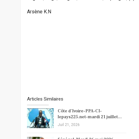
Arsène K.N
Articles Similaires
Côte d’Ivoire-PPA-CI-
lepays225.net-mardi 21 juillet…
Juil 21, 2026