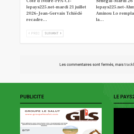
Côte d’Ivoire-PPA-CI-
Sénégal-Mardi 26
lepays225.net-mardi 21 juillet
lepays225.net-Ah
2026-Jean-Gervais Tchiédé
Aminou Lo rempla
recadre…
la…
PREC
SUIVANT
Les commentaires sont fermés, mais
trac
PUBLICITE
LE PAYS