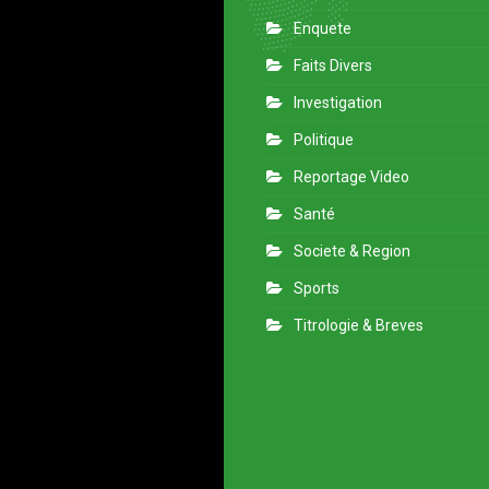
Enquete
Faits Divers
Investigation
Politique
Reportage Video
Santé
Societe & Region
Sports
Titrologie & Breves