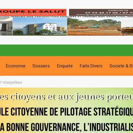
Economie
Dossiers
Enquete
Faits Divers
Societe & R
7 interpellées