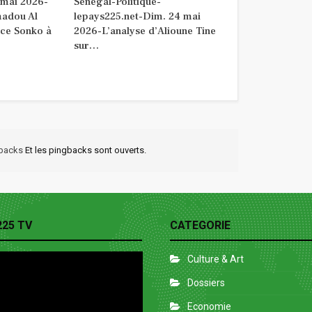
 mai 2026-
Sénégal-Politique-
madou Al
lepays225.net-Dim. 24 mai
ce Sonko à
2026-L’analyse d’Alioune Tine
sur…
kbacks
Et les pingbacks sont ouverts.
225 TV
CATEGORIE
Culture & Art
Dossiers
Economie