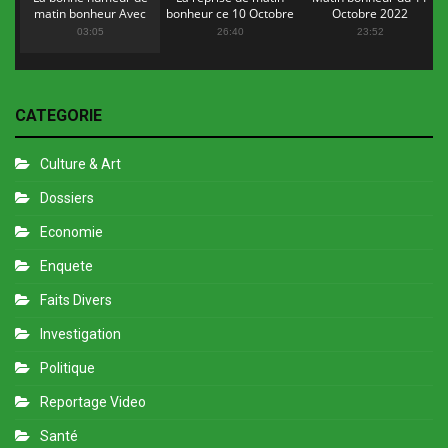
matin bonheur Avec
bonheur ce 10 Octobre
Octobre 2022
Flopy Mendosa
2022
03:05
26:40
23:52
CATEGORIE
Culture & Art
Dossiers
Economie
Enquete
Faits Divers
Investigation
Politique
Reportage Video
Santé