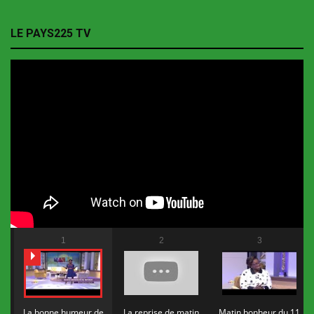
LE PAYS225 TV
1
2
3
La bonne humeur de
La reprise de matin
Matin bonheur du 11