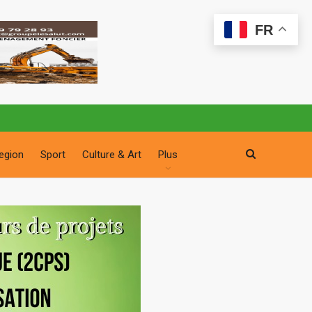
FR
egion
Sport
Culture & Art
Plus