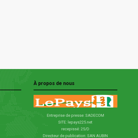
À propos de nous
Entreprise de presse: SADECOM
SITE: lepays225.net
recepissé: 25/D
Directeur de publication: SAN AUBIN