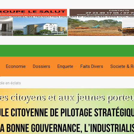
Economie
Dossiers
Enquete
Faits Divers
Societe & R
vole en éclats