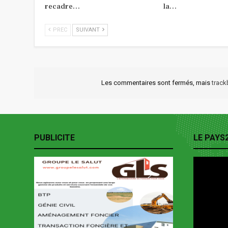
recadre…
la…
PREC
SUIVANT
Les commentaires sont fermés, mais
trac
PUBLICITE
LE PAYS