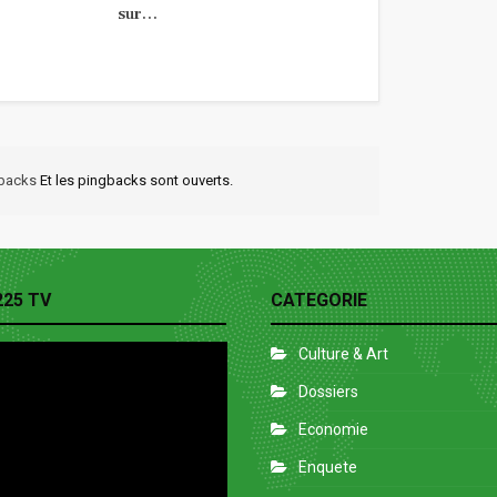
sur…
kbacks
Et les pingbacks sont ouverts.
225 TV
CATEGORIE
Culture & Art
Dossiers
Economie
Enquete