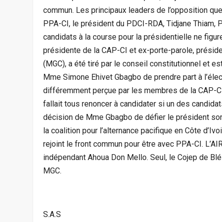
commun. Les principaux leaders de l’opposition que
PPA-CI, le président du PDCI-RDA, Tidjane Thiam, P
candidats à la course pour la présidentielle ne figur
présidente de la CAP-CI et ex-porte-parole, prés
(MGC), a été tiré par le conseil constitutionnel et es
Mme Simone Ehivet Gbagbo de prendre part à l’élect
différemment perçue par les membres de la CAP-CI. 
fallait tous renoncer à candidater si un des candidats
décision de Mme Gbagbo de défier le président sorta
la coalition pour l’alternance pacifique en Côte d’Iv
rejoint le front commun pour être avec PPA-CI. L’AI
indépendant Ahoua Don Mello. Seul, le Cojep de Blé
MGC.
S.A.S