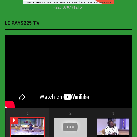
+225 0707912151
LE PAYS225 TV
1
2
3