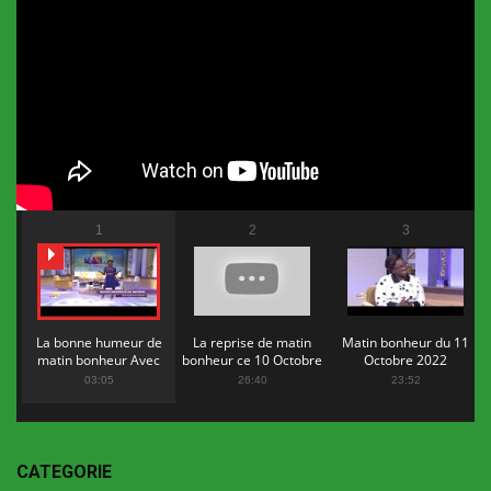
1
2
3
La bonne humeur de
La reprise de matin
Matin bonheur du 11
matin bonheur Avec
bonheur ce 10 Octobre
Octobre 2022
Flopy Mendosa
2022
03:05
26:40
23:52
CATEGORIE